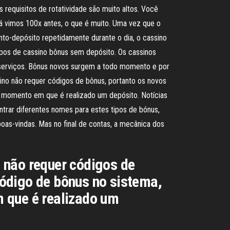
 requisitos de rotatividade são muito altos. Você
á vimos 100x antes, o que é muito. Uma vez que o
o-depósito repetidamente durante o dia, o cassino
Tipos de cassino bônus sem depósito. Os cassinos
s serviços. Bônus novos surgem a todo momento e por
sino não requer códigos de bônus, portanto os novos
o momento em que é realizado um depósito. Notícias
ntrar diferentes nomes para estes tipos de bónus,
as-vindas. Mas no final de contas, a mecânica dos
 não requer códigos de
ódigo de bônus no sistema,
 que é realizado um