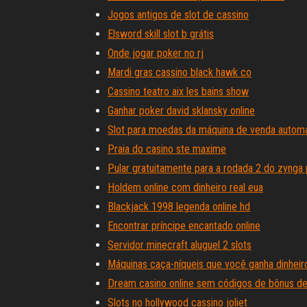
Jogos antigos de slot de cassino
Elsword skill slot b grátis
Onde jogar poker no rj
Mardi gras cassino black hawk co
Cassino teatro aix les bains show
Ganhar poker david sklansky online
Slot para moedas da máquina de venda automá
Praia do casino ste maxime
Pular gratuitamente para a rodada 2 do zynga
Holdem online com dinheiro real eua
Blackjack 1998 legenda online hd
Encontrar príncipe encantado online
Servidor minecraft aluguel 2 slots
Máquinas caça-níqueis que você ganha dinheiro
Dream casino online sem códigos de bônus d
Slots no hollywood cassino joliet