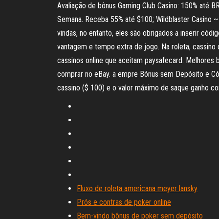
Avaliação de bônus Gaming Club Casino: 150% até BR
Semana. Receba 55% até $100; Wildblaster Casino ~ 
vindas, no entanto, eles são obrigados a inserir cód
vantagem e tempo extra de jogo. Na roleta, cassino
cassinos online que aceitam paysafecard. Melhores b
comprar no eBay. a empre Bónus sem Depósito e Cód
cassino ($ 100) e o valor máximo de saque ganho 
Fluxo de roleta americana meyer lansky
Prós e contras de poker online
Bem-vindo bônus de poker sem depósito