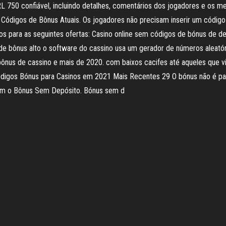
L 750 confiável, incluindo detalhes, comentários dos jogadores e os m
Códigos de Bônus Atuais. Os jogadores não precisam inserir um códig
igos para as seguintes ofertas: Casino online sem códigos de bónus de d
 de bônus alto o software do cassino usa um gerador de números alea
ônus de cassino e mais de 2020. com baixos cacifes até aqueles que vi
igos Bónus para Casinos em 2021 Mais Recentes 29 O bónus não é par
com o Bônus Sem Depósito. Bónus sem d