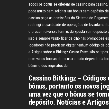
Todos os bônus se diferem de cassino para cassino, 
pode muito bem solicitar um bônus sem depósito de
cassino paga as comissões do Sistema de Pagamento
restringi a quantidade de operações de levantamento
oferecem diversas formas de aposta sem depósito pa
isso é sempre válido ficar de olho nas promoções es
jogadores não precisam digitar nenhum código de bô
e Artigos sobre o Bitkingz Casino Estes são os tipo
com várias formas de os usar e tudo depende da for
bónus e dos requisitos de
Cassino Bitkingz ~ Códigos 
bônus, portanto os novos jo
uma vez que o bônus se torn
depósito. Notícias e Artigos