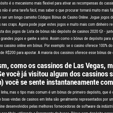
to é o mecanismo mais flexível para ativar as recompensas do cassin
o é uma tarefa fácil, mas saber o que procurar tornará muito mais fác
 ser um longo caminho Códigos Bónus de Casino Online. Jogue jogos de 
 nas craps. Agora pode jogar estes jogos e muito mais com dinheiro real
sta dos jogos de Lista de bónus não depósito de casinos 2020 🎲 - junt
 grandes jogos e ganhe a sério. Assim como o bônus de depósito para a
o cassino online em bônus. Por exemplo: se o casino oferece 100% do
 de R$200 para apostar. A maioria dos cassinos oferece esse bônus de
ism, como os cassinos de Las Vegas, 
Se você já visitou algum dos cassinos 
n) você se sente instantaneamente co
linha, mas o tipo mais comum é um bónus de primeiro depósito, que é
e boas-vindas de casinos em linha são geralmente representados por 
line desenvolvidos pelas melhores fornecedoras de software da indústria