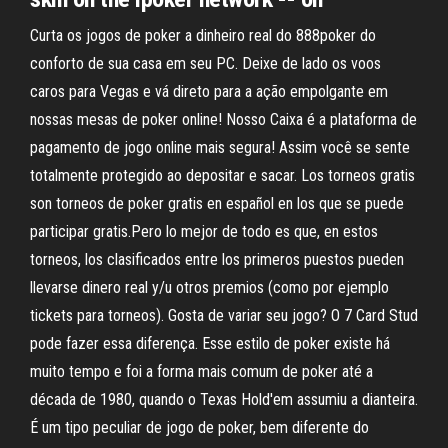
Curta os jogos de poker a dinheiro real do 888poker do
conforto de sua casa em seu PC. Deixe de lado os voos
caros para Vegas e vá direto para a ação empolgante em
nossas mesas de poker online! Nosso Caixa é a plataforma de
pagamento de jogo online mais segura! Assim você se sente
totalmente protegido ao depositar e sacar. Los torneos gratis
son torneos de poker gratis en español en los que se puede
participar gratis.Pero lo mejor de todo es que, en estos
torneos, los clasificados entre los primeros puestos pueden
llevarse dinero real y/u otros premios (como por ejemplo
tickets para torneos). Gosta de variar seu jogo? O 7 Card Stud
pode fazer essa diferença. Esse estilo de poker existe há
muito tempo e foi a forma mais comum de poker até a
década de 1980, quando o Texas Hold'em assumiu a dianteira.
É um tipo peculiar de jogo de poker, bem diferente do