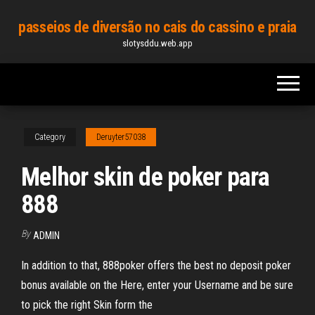
Skip
passeios de diversão no cais do cassino e praia
to
slotysddu.web.app
the
content
Category
Deruyter57038
Melhor skin de poker para
888
By
ADMIN
In addition to that, 888poker offers the best no deposit poker
bonus available on the Here, enter your Username and be sure
to pick the right Skin form the