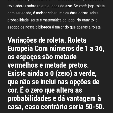
reveladores sobre roleta e jogos de azar. Se você joga roleta
com seriedade, é melhor saber uma ou duas coisas sobre
probabilidade, sorte e matemática do jogo. No entanto, o
escopo de nossa biblioteca é maior do que apenas a roleta.
Variações de roleta. Roleta
Europeia Com números de 1 a 36,
os espaços são metade
vermelhos e metade pretos.
Existe ainda o 0 (zero) a verde,
que não se inclui nas opções de
cor. É o zero que altera as
probabilidades e dá vantagem à
casa, caso contrário seria 50-50.