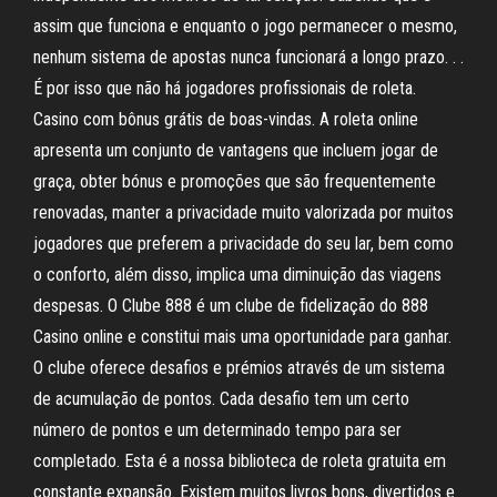
assim que funciona e enquanto o jogo permanecer o mesmo,
nenhum sistema de apostas nunca funcionará a longo prazo. . .
É por isso que não há jogadores profissionais de roleta.
Casino com bônus grátis de boas-vindas. A roleta online
apresenta um conjunto de vantagens que incluem jogar de
graça, obter bónus e promoções que são frequentemente
renovadas, manter a privacidade muito valorizada por muitos
jogadores que preferem a privacidade do seu lar, bem como
o conforto, além disso, implica uma diminuição das viagens
despesas. O Clube 888 é um clube de fidelização do 888
Casino online e constitui mais uma oportunidade para ganhar.
O clube oferece desafios e prémios através de um sistema
de acumulação de pontos. Cada desafio tem um certo
número de pontos e um determinado tempo para ser
completado. Esta é a nossa biblioteca de roleta gratuita em
constante expansão. Existem muitos livros bons, divertidos e