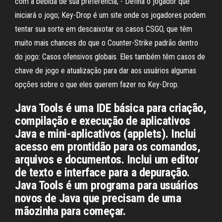
com a bebida de sua preferência; - Defina o jogador que
iniciará o jogo; Key-Drop é um site onde os jogadores podem
tentar sua sorte em descaixotar os casos CSGO, que têm
muito mais chances do que o Counter-Strike padrão dentro
do jogo: Casos ofensivos globais. Eles também têm casos de
chave de jogo e atualização para dar aos usuários algumas
opções sobre o que eles querem fazer no Key-Drop.
Java Tools é uma IDE básica para criação,
compilação e execução de aplicativos
Java e mini-aplicativos (applets). Inclui
acesso em prontidão para os comandos,
arquivos e documentos. Inclui um editor
de texto e interface para a depuração.
Java Tools é um programa para usuários
novos de Java que precisam de uma
mãozinha para começar.