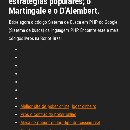
estratégias populares; o
Martingale e o D’Alembert.
Baixe agora o código Sistema de Busca em PHP do Google
(Sistema de busca) da linguagem PHP. Encontre este e mais
códigos livres na Script Brasil.
Melhor site de poker online, jogar dinheiro
Prós e contras de poker online
Mesa de pôquer de logotipo de cassino real