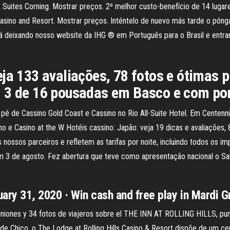
Suites Corning. Mostrar preços. 2º melhor custo-benefício de 14 lugares 
Casino and Resort. Mostrar preços. Inténtelo de nuevo más tarde o pónga
á deixando nosso website da IHG ® em Português para o Brasil e entra
eja 133 avaliações, 78 fotos e ótimas 
º 3 de 16 pousadas em Basco e com pon
pé de Cassino Gold Coast e Cassino no Rio All-Suite Hotel. Em Centenni
o e Casino at the W Hotéis cassino: Japão: veja 19 dicas e avaliações, 
s nossos parceiros e refletem as tarifas por noite, incluindo todos os 
em 3 de agosto. Fez abertura que teve como apresentação nacional o S
anuary 31, 2020 · Win cash and free play in Mar
ones y 34 fotos de viajeros sobre el THE INN AT ROLLING HILLS, pun
m de Chico, o The Lodge at Rolling Hills Casino & Resort dispõe de um c