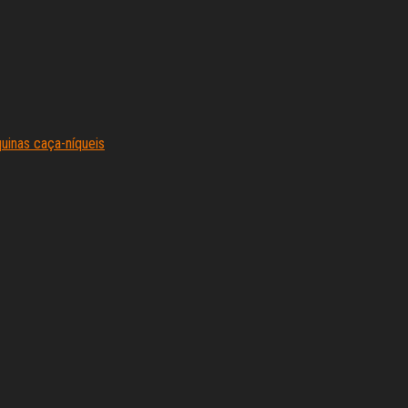
inas caça-níqueis