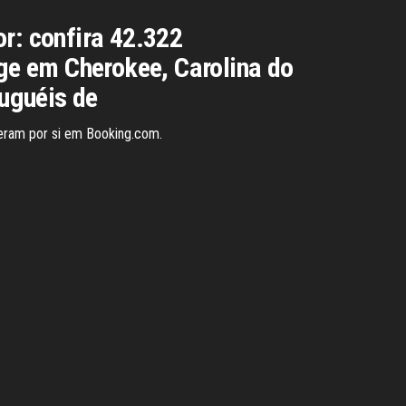
or: confira 42.322
dge em Cherokee, Carolina do
uguéis de
eram por si em Booking.com.