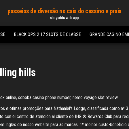
passeios de diversão no cais do cassino e praia
slotysddu.web.app
-SE
BLACK OPS 2 17 SLOTS DE CLASSE
GRANDE CASINO EM
ling hills
ckjack online, soboba casino phone number, nemo voyage slot review
fotos e ótimas promoções para Nathaniel's Lodge, classificada como n
o con el centro de atención al cliente de IHG ® Rewards Club para rec
 Inglês do nosso website para as marcas: 1º melhor custo-benefício de 