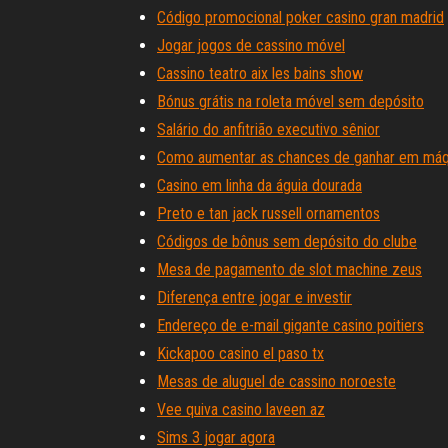
Código promocional poker casino gran madrid
Jogar jogos de cassino móvel
Cassino teatro aix les bains show
Bónus grátis na roleta móvel sem depósito
Salário do anfitrião executivo sênior
Como aumentar as chances de ganhar em máqu
Casino em linha da águia dourada
Preto e tan jack russell ornamentos
Códigos de bônus sem depósito do clube
Mesa de pagamento de slot machine zeus
Diferença entre jogar e investir
Endereço de e-mail gigante casino poitiers
Kickapoo casino el paso tx
Mesas de aluguel de cassino noroeste
Vee quiva casino laveen az
Sims 3 jogar agora