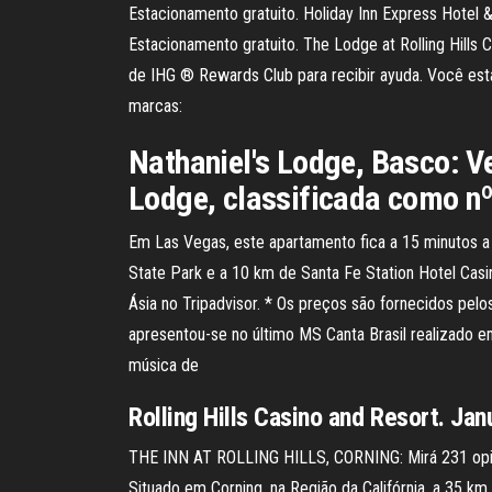
Estacionamento gratuito. Holiday Inn Express Hotel & 
Estacionamento gratuito. The Lodge at Rolling Hills 
de IHG ® Rewards Club para recibir ayuda. Você est
marcas:
Nathaniel's Lodge, Basco: V
Lodge, classificada como n
Em Las Vegas, este apartamento fica a 15 minutos a 
State Park e a 10 km de Santa Fe Station Hotel Casin
Ásia no Tripadvisor. * Os preços são fornecidos pelo
apresentou-se no último MS Canta Brasil realizado 
música de
Rolling Hills Casino and Resort. J
THE INN AT ROLLING HILLS, CORNING: Mirá 231 opini
Situado em Corning, na Região da Califórnia, a 35 k