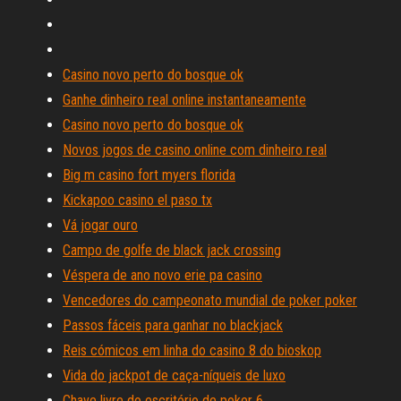
Casino novo perto do bosque ok
Ganhe dinheiro real online instantaneamente
Casino novo perto do bosque ok
Novos jogos de casino online com dinheiro real
Big m casino fort myers florida
Kickapoo casino el paso tx
Vá jogar ouro
Campo de golfe de black jack crossing
Véspera de ano novo erie pa casino
Vencedores do campeonato mundial de poker poker
Passos fáceis para ganhar no blackjack
Reis cómicos em linha do casino 8 do bioskop
Vida do jackpot de caça-níqueis de luxo
Chave livre do escritório de poker 6