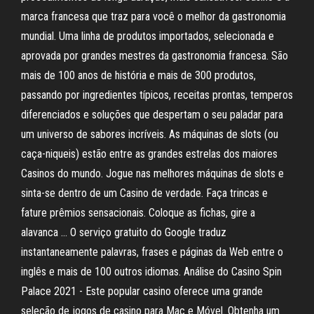
marca francesa que traz para você o melhor da gastronomia
mundial. Uma linha de produtos importados, selecionada e
aprovada por grandes mestres da gastronomia francesa. São
mais de 100 anos de história e mais de 300 produtos,
passando por ingredientes típicos, receitas prontas, temperos
diferenciados e soluções que despertam o seu paladar para
um universo de sabores incríveis. As máquinas de slots (ou
caça-niqueis) estão entre as grandes estrelas dos maiores
Casinos do mundo. Jogue nas melhores máquinas de slots e
sinta-se dentro de um Casino de verdade. Faça trincas e
fature prêmios sensacionais. Coloque as fichas, gire a
alavanca … O serviço gratuito do Google traduz
instantaneamente palavras, frases e páginas da Web entre o
inglês e mais de 100 outros idiomas. Análise do Casino Spin
Palace 2021 - Este popular casino oferece uma grande
seleção de jogos de casino para Mac e Móvel. Obtenha um