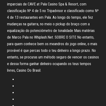
imparciais de CAVE at Pala Casino Spa & Resort, com
classificação Nº 4 de 5 no Tripadvisor e classificado como Nº
4 de 13 restaurantes em Pala. Ao longo do tempo, ele fez
mudanças na guitarra, no meio o pickup do braço com a
equalização do potenciômetro de tonalidade Mais matérias
de Marco Pala no Whiplash.Net. SOBRE O SITE No entanto,
para quem conhece bem os meandros do jogo online, o mais
provável é que percas todo o teu dinheiro a longo prazo. No
entanto, se procuras um método seguro de vencer os casinos
e dessa forma ganhar dinheiro ocupando os teus tempos
livres, Casino Do Brasil.