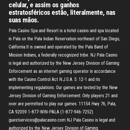
celular, e assim os ganhos
estratosféricos estão, literalmente, nas
suas mãos.
Pala Casino Spa and Resort is a hotel casino and spa located
in Pala on the Pala Indian Reservation northeast of San Diego,
California.It is owned and operated by the Pala Band of
Mission Indians, a federally recognized tribe. NJ Pala Casino
is legal and authorized by the New Jersey Division of Gaming
Enforcement as an internet gaming operator in accordance
with the Casino Control Act N.J.S.A. 5: 12-1 and its
implementing regulations. Our games are tested by the New
Jersey Division of Gaming Enforcement. Only players 21 and
over are permitted to play our games. 11154 Hwy 76, Pala,
CA 92059 1-877-WIN-PALA (1-877-946-7252)
guestservices@palacasino.com NJ Pala Casino is legal and
authorized by the New Jersey Division of Gaming