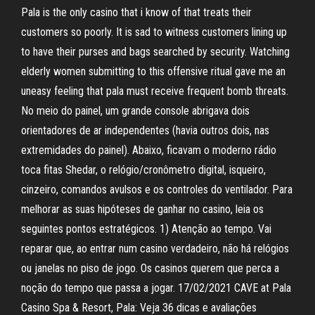
Pala is the only casino that i know of that treats their
customers so poorly. It is sad to witness customers lining up
to have their purses and bags searched by security. Watching
elderly women submitting to this offensive ritual gave me an
uneasy feeling that pala must receive frequent bomb threats.
No meio do painel, um grande console abrigava dois
orientadores de ar independentes (havia outros dois, nas
extremidades do painel). Abaixo, ficavam o moderno rádio
toca fitas Shedar, o relógio/cronômetro digital, isqueiro,
cinzeiro, comandos avulsos e os controles do ventilador. Para
melhorar as suas hipóteses de ganhar no casino, leia os
seguintes pontos estratégicos. 1) Atenção ao tempo. Vai
reparar que, ao entrar num casino verdadeiro, não há relógios
ou janelas no piso de jogo. Os casinos querem que perca a
noção do tempo que passa a jogar. 17/02/2021 CAVE at Pala
Casino Spa & Resort, Pala: Veja 36 dicas e avaliações