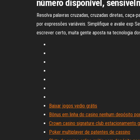
número disponível, sensive
Resolva palavras cruzadas, cruzadas diretas, caça-p
por expressões variáveis. Simplifique e avalie exp
escrever certo, muita gente aposta na tecnologia do
Baixar jogos vedio grátis
Bônus em linha do casino nenhum depósito por
Crown casino signature club estacionamento g
Poker multiplayer de patentes de cassino