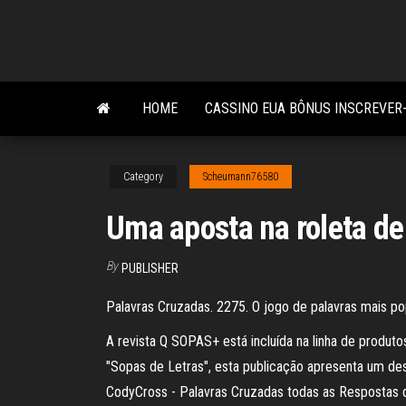
Skip
to
the
content
HOME
CASSINO EUA BÔNUS INSCREVER
Category
Scheumann76580
Uma aposta na roleta de
By
PUBLISHER
Palavras Cruzadas. 2275. O jogo de palavras mais p
A revista Q SOPAS+ está incluída na linha de pro
"Sopas de Letras", esta publicação apresenta um de
CodyCross - Palavras Cruzadas todas as Respostas de