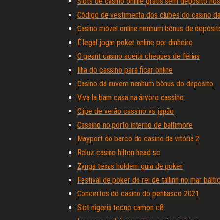
Slots de casino online grátis sem depósito nos
Código de vestimenta dos clubes do casino d
Casino móvel online nenhum bônus de depósito 
É legal jogar poker online por dinheiro
O geant casino aceita cheques de férias
Ilha do cassino para ficar online
Casino da nuvem nenhum bônus do depósito
Viva la bam casa na árvore cassino
Clipe de verão cassino vs japão
Cassino no porto interno de baltimore
Mayport do barco do casino da vitória 2
Reluz casino hilton head sc
Zynga texas holdem guia de poker
Festival de poker do rei de tallinn no mar bálti
Concertos do casino do penhasco 2021
Slot nigeria tecno camon c8