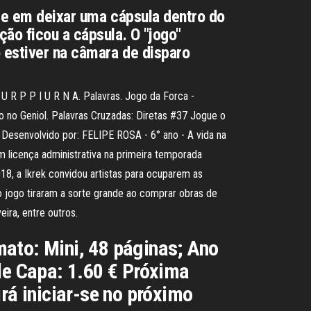
ste em deixar uma cápsula dentro do
ão ficou a cápsula. O "jogo"
o estiver na câmara de disparo
 R P P I U R N A. Palavras. Jogo da Forca -
 no Geniol. Palavras Cruzadas: Diretas #37 Jogue o
. Desenvolvido por: FELIPE ROSA - 6° ano - A vida na
m licença administrativa na primeira temporada
8, a Ikrek convidou artistas para ocuparem as
no jogo tiraram a sorte grande ao comprar obras de
eira, entre outros.
mato: Mini, 48 páginas; Ano
 de Capa: 1.60 € Próxima
rá iniciar-se no próximo