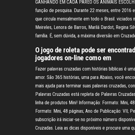
GANHANDO EM CADA PAREO OS ANIMAIS ESCOLHIDOS, s
função de pesquisa. Durante 22 meses, entre 2016 e 
que circula mensalmente em todo o Brasil. viciados 
Meireles, Lenora de Barros, Marilá Dardot, Regina Si
família. É, sem dúvida, a máxima diversão em Cruzad
O jogo de roleta pode ser encontra
jogadores on-line como em
Fazer palavras cruzadas com histórias bíblicas é uma
amor. São 365 histórias, uma para Abaixo, você enco
mais ajuda para terminar suas palavras cruzadas, c
Palavras Cruzadas está repleta de Palavras Cruzada
linha de produtos Mini! Informação: Formato: Mini, 4
Formato: Mini, 48 páginas; Ano de Publicação: VII; P
subscrição irá iniciar-se no próximo número dispon
Cruzadas. Leia as dicas disponíveis e procure uma q