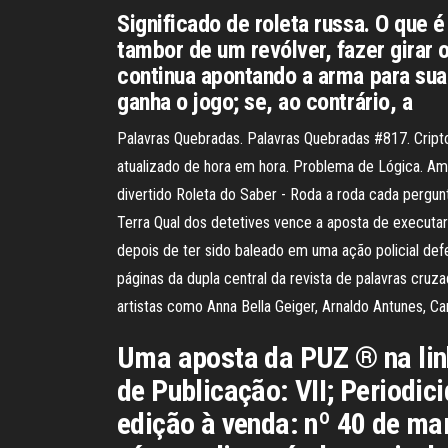
Significado de roleta russa. O que 
tambor de um revólver, fazer girar 
continua apontando a arma para sua 
ganha o jogo; se, ao contrário, a
Palavras Quebradas. Palavras Quebradas #817. Cript
atualizado de hora em hora. Problema de Lógica. Am
divertido Roleta do Saber - Roda a roda cada pergunt
Terra Qual dos detetives vence a aposta de executar
depois de ter sido baleado em uma ação policial de
páginas da dupla central da revista de palavras cruz
artistas como Anna Bella Geiger, Arnaldo Antunes, Car
Uma aposta da PUZ ® na linh
de Publicação: VII; Periodic
edição à venda: nº 40 de mar