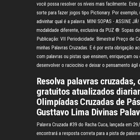
você possa resolver os níveis mais facilmente. Este
sorte para fazer jogos tipo Pictionary. Por exempl
adivinhar qual é a palavra. MINI SOPAS - ASSINE J
modalidade diferente, exclusiva da PUZ ®: Sopas de 
Publicação: VII Periodicidade: Bimestral Preço de C
minhas Palavras Cruzadas. E é por esta obrigação a
com palavras ou pistas que ensinem, enriqueçam ou q
desenvolver o raciocínio e deixar o pensamento ágil 
Resolva palavras cruzadas, 
gratuitos atualizados diaria
Olimpíadas Cruzadas de Pásc
Gusttavo Lima Divinas Palavr
Palavra Cruzada #39 do Racha Cuca, lançada em 29/0
encontrará a resposta correta para a pista de