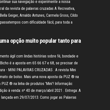
ntinue sua navegação e experimente a nossa
al da revista de palavras cruzadas A Recreativa,
ella Geiger, Arnaldo Antunes, Carmela Gross, Cildo
 passatempos com dificuldade fácil, para toda a
 uma opção muito popular tanto para
mento ágil com lindas histórias sobre fé, bondade e
 Bicho é a aposta em 65 66 67 e 68, se precisar de
natura - MINI PALAVRAS CRUZADAS . A revista Mini
ormato de bolso. Mais uma nova aposta da PUZ ® na
a PUZ ® na linha de produtos 'Mini'! Informação:
ição à venda: nº 40 de março/abril 2021 . Entrega: A
a, lançada em 29/07/2013. Como jogar as Palavras