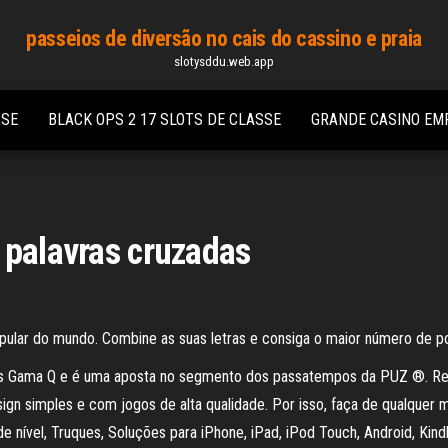
passeios de diversão no cais do cassino e praia
slotysddu.web.app
-SE
BLACK OPS 2 17 SLOTS DE CLASSE
GRANDE CASINO EM
 palavras cruzadas
opular do mundo. Combine as suas letras e consiga o maior número de 
dutos Gama Q e é uma aposta no segmento dos passatempos da PUZ ®. 
sign simples e com jogos de alta qualidade. Por isso, faça de qualque
 nível, Truques, Soluções para iPhone, iPad, iPod Touch, Android, Kind